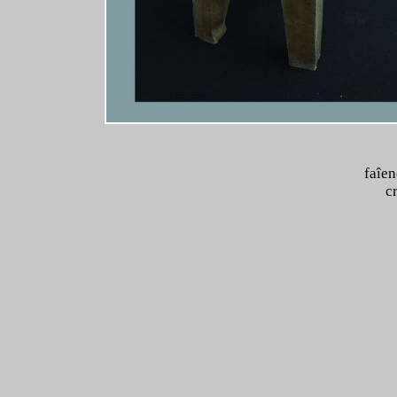
faîe
cr