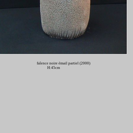
faîence noire émail partiel (2000)
H:45cm