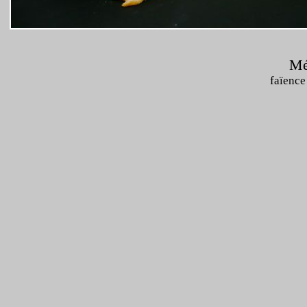
Mét
faïence 
H:33 